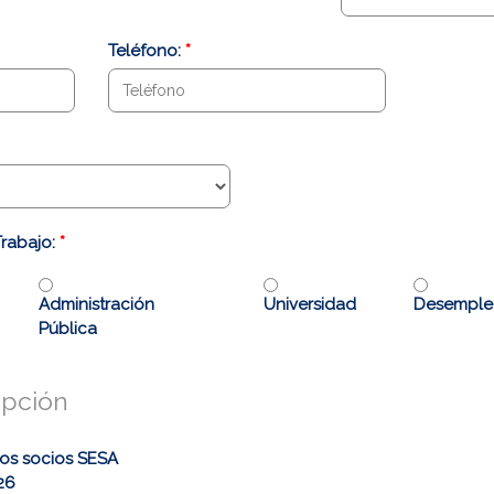
Teléfono:
*
Trabajo:
*
Administración
Universidad
Desempl
Pública
ipción
os
socios SESA
26