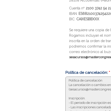
28108 Alcobendas (Madri
Cuenta nº
2100 3742 54 
IBAN:
ES68210037425422
BIC:
CAIXESBBXXX
Se requiere una copia de l
Rogamos incluyan el nom
inscrita en la orden de tra
podremos confirmar la insc
correo electrónico al buz
sesacursos@mastercongres
Política de cancelación:
*