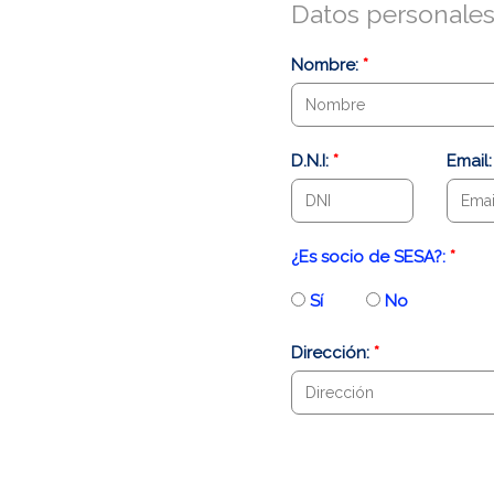
Datos personale
Nombre:
*
D.N.I:
*
Email
¿Es socio de SESA?:
*
Sí
No
Dirección:
*